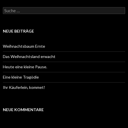
S
u
c
h
e
NEUE BEITRÄGE
n
a
c
Weihnachtsbaum Ernte
h
:
Das Weihnachtsland erwacht
Heute eine kleine Pause.
Eine kleine Tragödie
Ihr Käuferlein, kommet!
NEUE KOMMENTARE