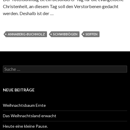
Christenheit, an diesem Tag soll den Verstorbenen gedacht
werden. Deshalb ist der …
ANNABERG-BUCHHOLZ
SCHWIBBÖGEN
SEIFFEN
S
u
c
h
e
NEUE BEITRÄGE
n
a
c
Weihnachtsbaum Ernte
h
:
Das Weihnachtsland erwacht
Heute eine kleine Pause.