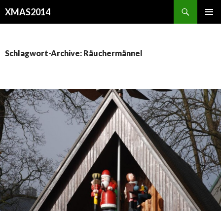
Suchen
XMAS2014
SPRINGE
PRIMÄR
ZUM
MENÜ
INHALT
Schlagwort-Archive: Räuchermännel