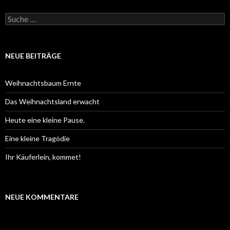
S
u
c
h
e
NEUE BEITRÄGE
n
a
c
Weihnachtsbaum Ernte
h
:
Das Weihnachtsland erwacht
Heute eine kleine Pause.
Eine kleine Tragödie
Ihr Käuferlein, kommet!
NEUE KOMMENTARE