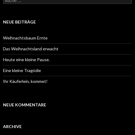
u
c
h
e
NEUE BEITRÄGE
n
a
c
Weihnachtsbaum Ernte
h
:
Das Weihnachtsland erwacht
Heute eine kleine Pause.
Eine kleine Tragödie
Ihr Käuferlein, kommet!
NEUE KOMMENTARE
ARCHIVE