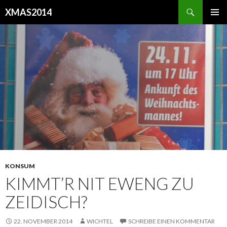
Suchen
XMAS2014
SPRINGE
PRIMÄR
ZUM
MENÜ
INHALT
KONSUM
KIMMT’R NIT EWENG ZU
ZEIDISCH?
22. NOVEMBER 2014
WICHTEL
SCHREIBE EINEN KOMMENTAR