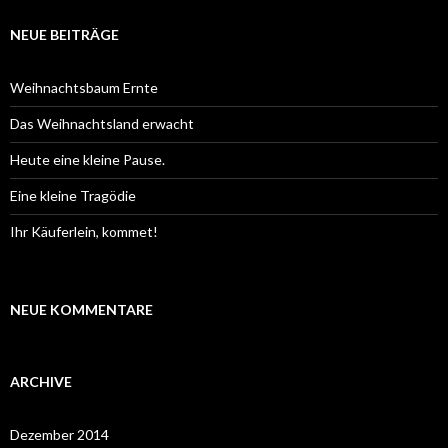
h
e
NEUE BEITRÄGE
n
a
c
Weihnachtsbaum Ernte
h
:
Das Weihnachtsland erwacht
Heute eine kleine Pause.
Eine kleine Tragödie
Ihr Käuferlein, kommet!
NEUE KOMMENTARE
ARCHIVE
Dezember 2014