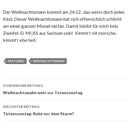
Der Weihnachtsmann kommt am 24.12., das weiss doch jedes
Kind. Dieser Weihnachtsmann hat sich offensichlich schlicht
um einen ganzen Monat vertan. Damit bleibt für mich kein
Zweifel: Er MUSS aus Sachsen sein! Kimmt’r nit morsche,
kimmt’r ebe heit.
FEATURED
WEIHNACHTSMANN
VORHERIGER BEITRAG
Beitrags-
Weihnachtswahn weit vor Totensonntag
Navigation
NÄCHSTER BEITRAG
Totensonntag: Ruhe vor dem Sturm?