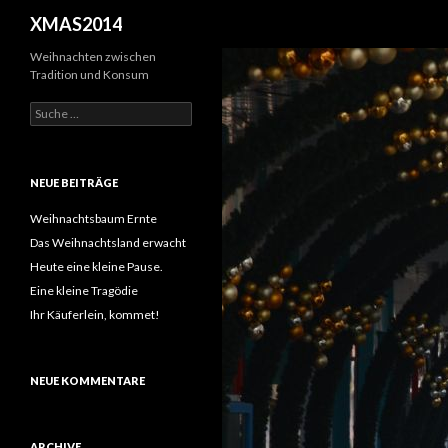
Suchen
XMAS2014
Weihnachten zwischen
Tradition und Konsum
S
u
c
h
e
NEUE BEITRÄGE
n
a
Weihnachtsbaum Ernte
c
Das Weihnachtsland erwacht
h
Heute eine kleine Pause.
:
Eine kleine Tragödie
Ihr Käuferlein, kommet!
NEUE KOMMENTARE
ARCHIVE