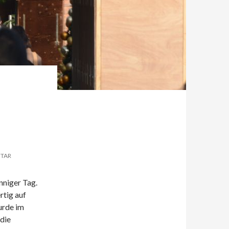
NTAR
nniger Tag.
rtig auf
urde im
die