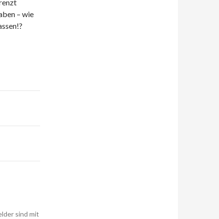
renzt
haben – wie
assen!?
elder sind mit